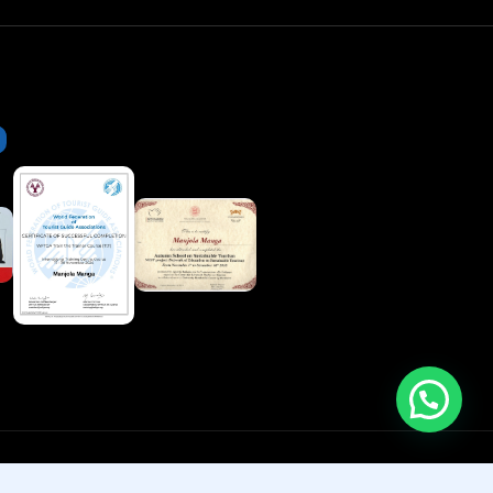
NUIS: L82915601I