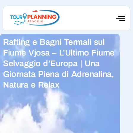
Rafting e Bagni Termali sul
Fiume Vjosa – L’Ultimo Fiume
Selvaggio d’Europa | Una
Giornata Piena di Adrenalina,
Natura e Relax