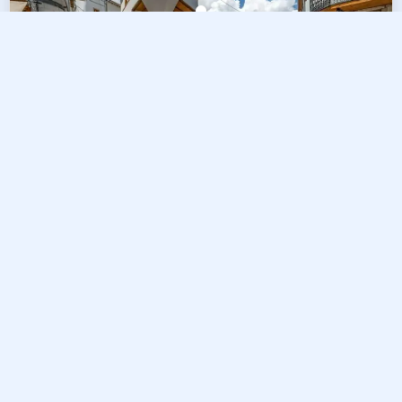
5
Tour di un Giorno a Argirocastro –
Scoprite la Magia della Città di Pietra
Duration :
08:30 AM - 16:00 PM
Price :
From €59 per person
CHATTA CON NOI