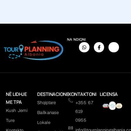
NA NDIQNI
NË LIDHJE
DESTINACIONE
KONTAKTONI
LICENSA
ME TPA
Shqiptare
+355 67
Kush Jemi
619
Ballkanase
0955
Ture
Lokale
info@tourplanningalbania.c
Kontakto