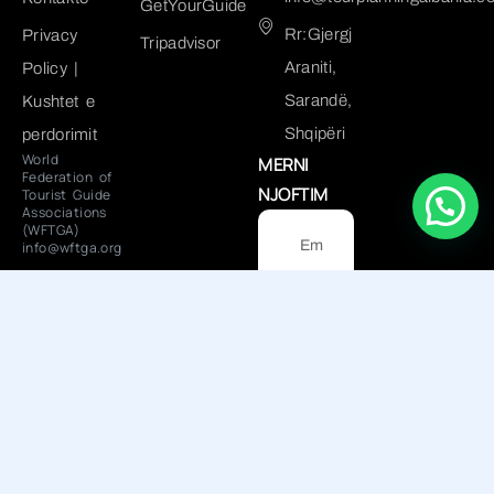
GetYourGuide
Rr:Gjergj
Privacy
Tripadvisor
Araniti,
Policy |
Sarandë,
Kushtet e
Shqipëri
perdorimit
World
MERNI
Federation of
NJOFTIM
Tourist Guide
Associations
(WFTGA)
info@wftga.org
Dërgo
NUIS: L82915601I
© 2025 Tour Planning Albania
- All right reserved. Powered
by
Tetrix.