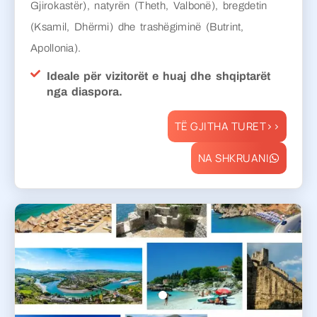
Gjirokastër), natyrën (Theth, Valbonë), bregdetin
(Ksamil, Dhërmi) dhe trashëgiminë (Butrint,
Apollonia).
Ideale për vizitorët e huaj dhe shqiptarët
nga diaspora.
TË GJITHA TURET>>
NA SHKRUANI