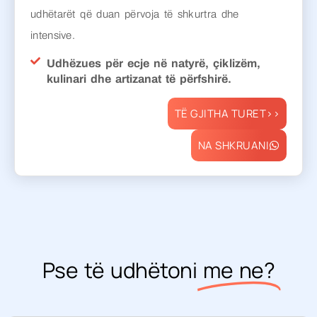
udhëtarët që duan përvoja të shkurtra dhe
intensive.
Udhëzues për ecje në natyrë, çiklizëm,
kulinari dhe artizanat të përfshirë.
TË GJITHA TURET>>
NA SHKRUANI
Pse të udhëtoni
me ne?