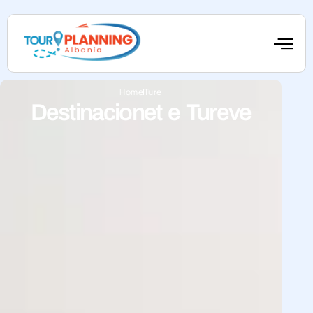
Home
Ture
Destinacionet e Tureve