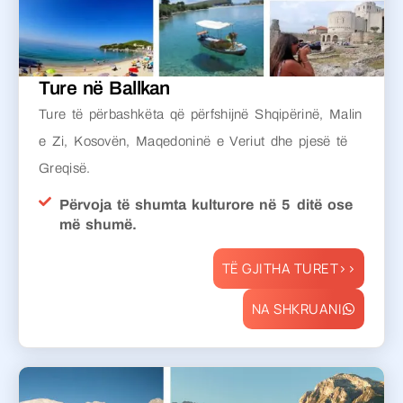
Ture në Ballkan
Ture të përbashkëta që përfshijnë Shqipërinë, Malin
e Zi, Kosovën, Maqedoninë e Veriut dhe pjesë të
Greqisë.
Përvoja të shumta kulturore në 5 ditë ose
më shumë.
TË GJITHA TURET>>
NA SHKRUANI