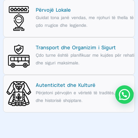
Përvojë Lokale
Guidat tona janë vendas, me njohuri të thella të
çdo rrugice dhe legjende.
Transport dhe Organizim i Sigurt
Çdo turne është planifikuar me kujdes për rehati
dhe siguri maksimale.
Autenticitet dhe Kulturë
Përjetoni përvojën e vërtetë të traditës, kuzhinës
dhe historisë shqiptare.
Fleksibilitet dhe Personalizim
Zgjidhni një tur standard ose krijoni itinerarin