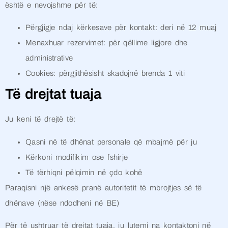
është e nevojshme për të:
Përgjigje ndaj kërkesave për kontakt: deri në 12 muaj
Menaxhuar rezervimet: për qëllime ligjore dhe
administrative
Cookies: përgjithësisht skadojnë brenda 1 viti
Të drejtat tuaja
Ju keni të drejtë të:
Qasni në të dhënat personale që mbajmë për ju
Kërkoni modifikim ose fshirje
Të tërhiqni pëlqimin në çdo kohë
Paraqisni një ankesë pranë autoritetit të mbrojtjes së të
dhënave (nëse ndodheni në BE)
Për të ushtruar të drejtat tuaja, ju lutemi na kontaktoni në