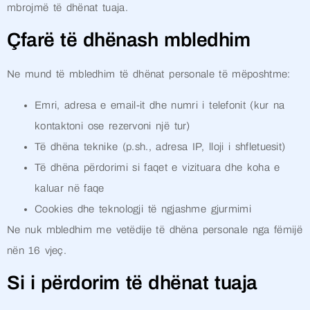
mbrojmë të dhënat tuaja.
Çfarë të dhënash mbledhim
Ne mund të mbledhim të dhënat personale të mëposhtme:
Emri, adresa e email-it dhe numri i telefonit (kur na
kontaktoni ose rezervoni një tur)
Të dhëna teknike (p.sh., adresa IP, lloji i shfletuesit)
Të dhëna përdorimi si faqet e vizituara dhe koha e
kaluar në faqe
Cookies dhe teknologji të ngjashme gjurmimi
Ne nuk mbledhim me vetëdije të dhëna personale nga fëmijë
nën 16 vjeç.
Si i përdorim të dhënat tuaja