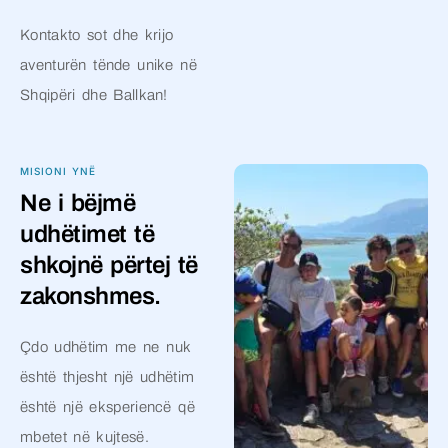
Kontakto sot dhe krijo
aventurën tënde unike në
Shqipëri dhe Ballkan!
MISIONI YNË
Ne i bëjmë
udhëtimet të
shkojnë përtej të
zakonshmes.
Çdo udhëtim me ne nuk
është thjesht një udhëtim
është një eksperiencë që
mbetet në kujtesë.