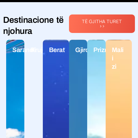
Destinacione të
TË GJITHA TURET
>>
njohura
Sarandë
Krujë
Berat
Gjirokastër
Prizren
Mali
i
zi