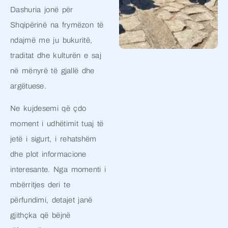
Dashuria jonë për
Shqipërinë na frymëzon të
ndajmë me ju bukuritë,
traditat dhe kulturën e saj
në mënyrë të gjallë dhe
argëtuese.
Ne kujdesemi që çdo
moment i udhëtimit tuaj të
jetë i sigurt, i rehatshëm
dhe plot informacione
interesante. Nga momenti i
mbërritjes deri te
përfundimi, detajet janë
gjithçka që bëjnë