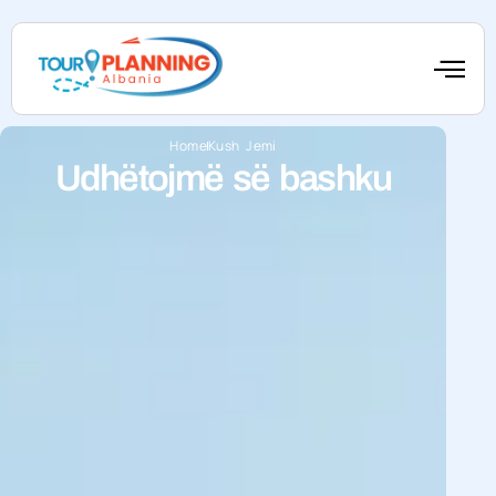
Home
Kush Jemi
Udhëtojmë së bashku