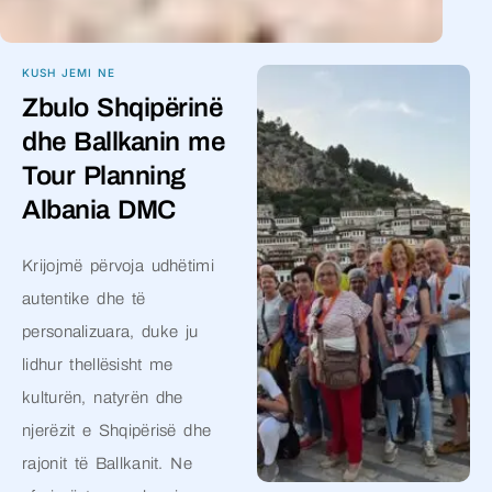
KUSH JEMI NE
Zbulo Shqipërinë
dhe Ballkanin me
Tour Planning
Albania DMC
Krijojmë përvoja udhëtimi
autentike dhe të
personalizuara, duke ju
lidhur thellësisht me
kulturën, natyrën dhe
njerëzit e Shqipërisë dhe
rajonit të Ballkanit. Ne