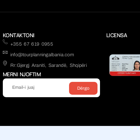
KONTAKTONI
LICENSA
+355 67 619 0955
info@tourplanningalbania.com
Rr:Gjergj Araniti, Sarandë, Shqipëri
MERNI NJOFTIM
Dërgo