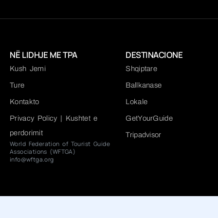
NË LIDHJE ME TPA
DESTINACIONE
Kush Jemi
Shqiptare
Ture
Ballkanase
Kontakto
Lokale
Privacy Policy | Kushtet e
GetYourGuide
perdorimit
Tripadvisor
World Federation of Tourist Guide
Associations (WFTGA)
info@wftga.org