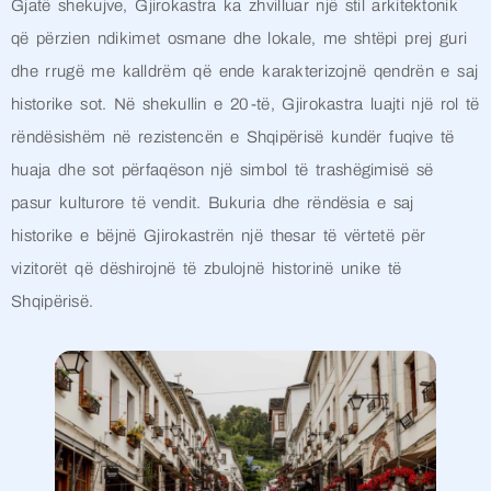
Gjatë shekujve, Gjirokastra ka zhvilluar një stil arkitektonik
që përzien ndikimet osmane dhe lokale, me shtëpi prej guri
dhe rrugë me kalldrëm që ende karakterizojnë qendrën e saj
historike sot. Në shekullin e 20-të, Gjirokastra luajti një rol të
rëndësishëm në rezistencën e Shqipërisë kundër fuqive të
huaja dhe sot përfaqëson një simbol të trashëgimisë së
pasur kulturore të vendit. Bukuria dhe rëndësia e saj
historike e bëjnë Gjirokastrën një thesar të vërtetë për
vizitorët që dëshirojnë të zbulojnë historinë unike të
Shqipërisë.