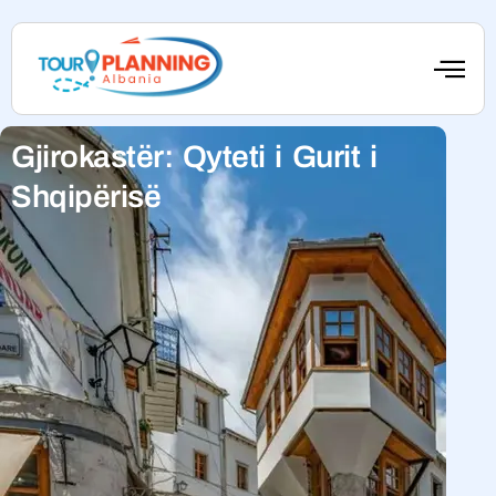
Gjirokastër: Qyteti i Gurit i
Shqipërisë