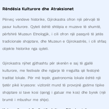
Rëndësia Kulturore dhe Atraksionet
Përveç vendeve historike, Gjirokastra ofron një përvojë të
pasur kulturore. Qyteti është shtëpia e muzeve të shumtë,
përfshirë Muzeun Etnologjik, i cili ofron një pasqyrë të jetës
tradicionale shqiptare, dhe Muzeun e Gjirokastrës, i cili shfaq
objekte historike nga qyteti.
Gjirokastra njihet gjithashtu për skenën e saj të gjallë
kulturore, me festivale dhe ngjarje të rregullta që festojnë
traditat lokale. Për më tepër, gastronomia lokale është një
tjetër pikë kryesore: vizitorët mund të provojnë gatime tipike
shqiptare si tave kosi (qengj i gatuar me kos) dhe byrek (një
brumë i mbushur me shije).