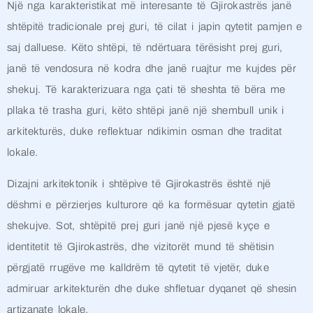
Një nga karakteristikat më interesante të Gjirokastrës janë
shtëpitë tradicionale prej guri, të cilat i japin qytetit pamjen e
saj dalluese. Këto shtëpi, të ndërtuara tërësisht prej guri,
janë të vendosura në kodra dhe janë ruajtur me kujdes për
shekuj. Të karakterizuara nga çati të sheshta të bëra me
pllaka të trasha guri, këto shtëpi janë një shembull unik i
arkitekturës, duke reflektuar ndikimin osman dhe traditat
lokale.
Dizajni arkitektonik i shtëpive të Gjirokastrës është një
dëshmi e përzierjes kulturore që ka formësuar qytetin gjatë
shekujve. Sot, shtëpitë prej guri janë një pjesë kyçe e
identitetit të Gjirokastrës, dhe vizitorët mund të shëtisin
përgjatë rrugëve me kalldrëm të qytetit të vjetër, duke
admiruar arkitekturën dhe duke shfletuar dyqanet që shesin
artizanate lokale.