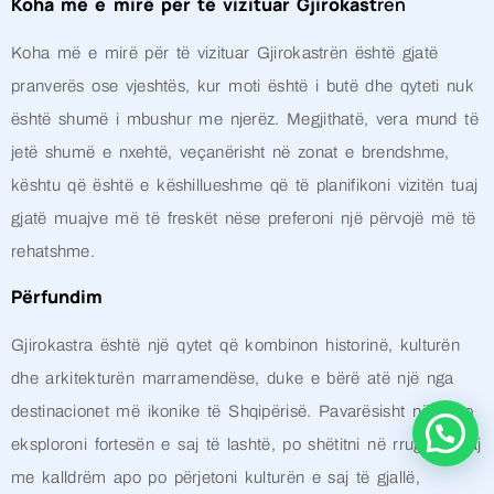
Koha më e mirë për të vizituar Gjirokast
rën
Koha më e mirë për të vizituar Gjirokastrën është gjatë
pranverës ose vjeshtës, kur moti është i butë dhe qyteti nuk
është shumë i mbushur me njerëz. Megjithatë, vera mund të
jetë shumë e nxehtë, veçanërisht në zonat e brendshme,
kështu që është e këshillueshme që të planifikoni vizitën tuaj
gjatë muajve më të freskët nëse preferoni një përvojë më të
rehatshme.
Përfundim
Gjirokastra është një qytet që kombinon historinë, kulturën
dhe arkitekturën marramendëse, duke e bërë atë një nga
destinacionet më ikonike të Shqipërisë. Pavarësisht nëse po
eksploroni fortesën e saj të lashtë, po shëtitni në rrugët e saj
me kalldrëm apo po përjetoni kulturën e saj të gjallë,