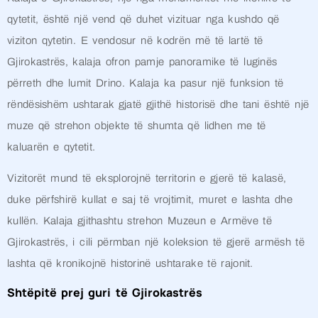
qytetit, është një vend që duhet vizituar nga kushdo që
viziton qytetin. E vendosur në kodrën më të lartë të
Gjirokastrës, kalaja ofron pamje panoramike të luginës
përreth dhe lumit Drino. Kalaja ka pasur një funksion të
rëndësishëm ushtarak gjatë gjithë historisë dhe tani është një
muze që strehon objekte të shumta që lidhen me të
kaluarën e qytetit.
Vizitorët mund të eksplorojnë territorin e gjerë të kalasë,
duke përfshirë kullat e saj të vrojtimit, muret e lashta dhe
kullën. Kalaja gjithashtu strehon Muzeun e Armëve të
Gjirokastrës, i cili përmban një koleksion të gjerë armësh të
lashta që kronikojnë historinë ushtarake të rajonit.
Shtëpitë prej guri të Gjirokastrës