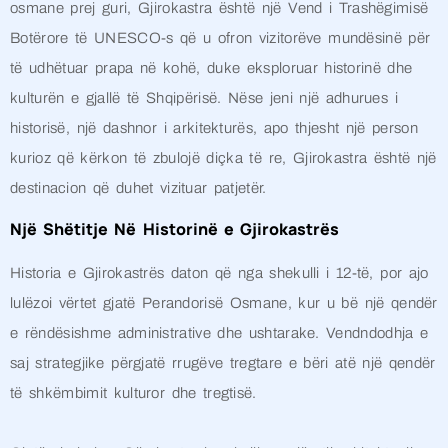
osmane prej guri, Gjirokastra është një Vend i Trashëgimisë
Botërore të UNESCO-s që u ofron vizitorëve mundësinë për
të udhëtuar prapa në kohë, duke eksploruar historinë dhe
kulturën e gjallë të Shqipërisë. Nëse jeni një adhurues i
historisë, një dashnor i arkitekturës, apo thjesht një person
kurioz që kërkon të zbulojë diçka të re, Gjirokastra është një
destinacion që duhet vizituar patjetër.
Një Shëtitje Në Historinë e Gjirokastrës
Historia e Gjirokastrës daton që nga shekulli i 12-të, por ajo
lulëzoi vërtet gjatë Perandorisë Osmane, kur u bë një qendër
e rëndësishme administrative dhe ushtarake. Vendndodhja e
saj strategjike përgjatë rrugëve tregtare e bëri atë një qendër
të shkëmbimit kulturor dhe tregtisë.