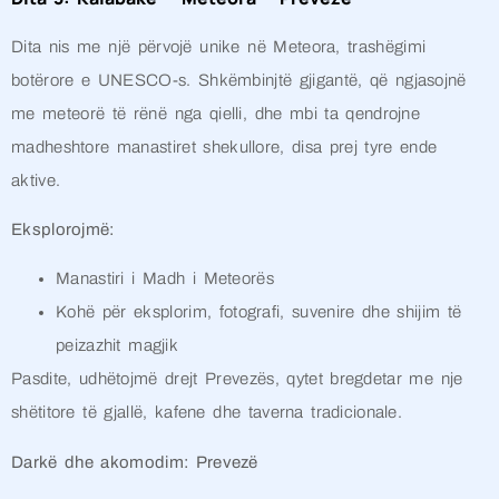
Dita nis me një përvojë unike në Meteora, trashëgimi
botërore e UNESCO-s. Shkëmbinjtë gjigantë, që ngjasojnë
me meteorë të rënë nga qielli, dhe mbi ta qendrojne
madheshtore manastiret shekullore, disa prej tyre ende
aktive.
Eksplorojmë:
Manastiri i Madh i Meteorës
Kohë për eksplorim, fotografi, suvenire dhe shijim të
peizazhit magjik
Pasdite, udhëtojmë drejt Prevezës, qytet bregdetar me nje
shëtitore të gjallë, kafene dhe taverna tradicionale.
Darkë dhe akomodim: Prevezë