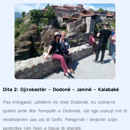
Dita 2: Gjirokastër – Dodonë – Janinë – Kalabakë
Pas mëngjesit, udhëtimi nis drejt Dodonës, ku vizitojmë
qytetin antik dhe Tempullin e Dodonës, një nga orakujt më të
rëndësishëm pas atij të Delfit. Pelegrinët i drejtonin lutjet
perëndive nën hijen e lisave të shenjtë.