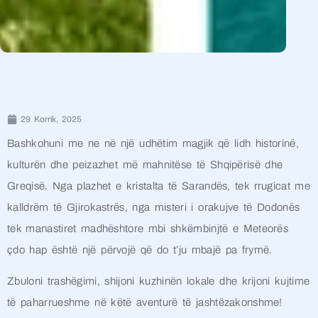
29 Korrik, 2025
Bashkohuni me ne në një udhëtim magjik që lidh historinë,
kulturën dhe peizazhet më mahnitëse të Shqipërisë dhe
Greqisë. Nga plazhet e kristalta të Sarandës, tek rrugicat me
kalldrëm të Gjirokastrës, nga misteri i orakujve të Dodonës
tek manastiret madhështore mbi shkëmbinjtë e Meteorës
çdo hap është një përvojë që do t’ju mbajë pa frymë.
Zbuloni trashëgimi, shijoni kuzhinën lokale dhe krijoni kujtime
të paharrueshme në këtë aventurë të jashtëzakonshme!