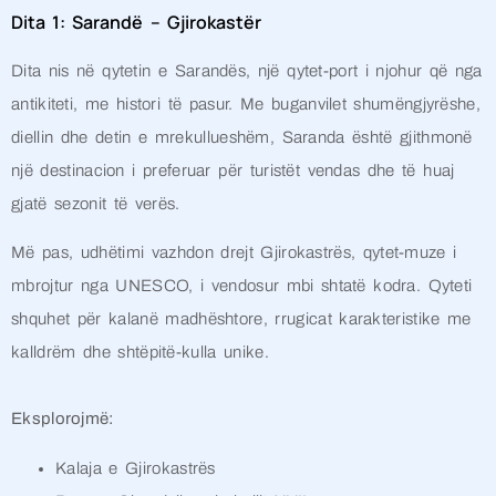
Dita 1: Sarandë – Gjirokastër
Dita nis në qytetin e Sarandës, një qytet-port i njohur që nga
antikiteti, me histori të pasur. Me buganvilet shumëngjyrëshe,
diellin dhe detin e mrekullueshëm, Saranda është gjithmonë
një destinacion i preferuar për turistët vendas dhe të huaj
gjatë sezonit të verës.
Më pas, udhëtimi vazhdon drejt Gjirokastrës, qytet-muze i
mbrojtur nga UNESCO, i vendosur mbi shtatë kodra. Qyteti
shquhet për kalanë madhështore, rrugicat karakteristike me
kalldrëm dhe shtëpitë-kulla unike.
Eksplorojmë:
Kalaja e Gjirokastrës