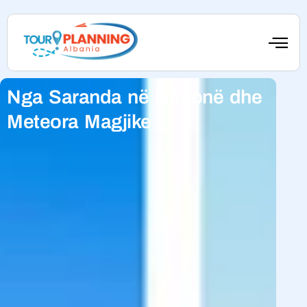
Nga Saranda në Dodonë dhe
Meteora Magjike